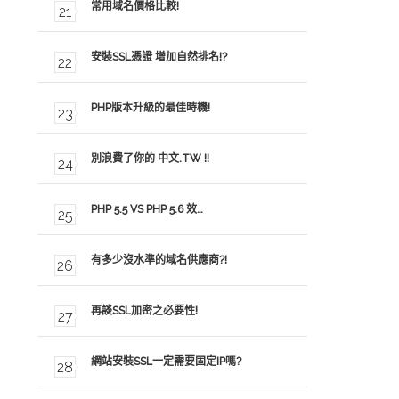
常用域名價格比較!
安裝SSL憑證 增加自然排名!?
PHP版本升級的最佳時機!
別浪費了你的 中文.TW !!
PHP 5.5 VS PHP 5.6 效…
有多少沒水準的域名供應商?!
再談SSL加密之必要性!
網站安裝SSL一定需要固定IP嗎?