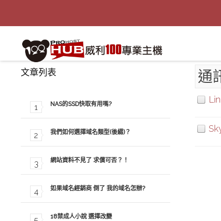
文章列表
通
Li
NAS的SSD快取有用嗎?
Sk
我們如何選擇域名類型(後綴)？
網站資料不見了 求償可否？！
如果域名經銷商 倒了 我的域名怎辦?
18禁成人小說 選擇改變