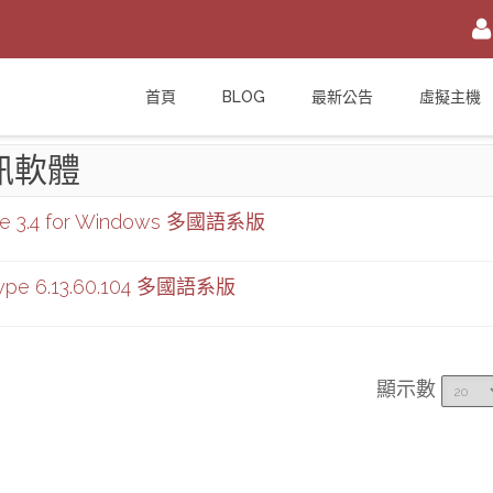
註冊/登入
首頁
BLOG
最新公告
虛擬主機
或
註冊會員
信箱
訊軟體
密碼
安全密鑰(已設定雙重認證才需輸入)
ne 3.4 for Windows 多國語系版
ype 6.13.60.104 多國語系版
加入會員
忘記您的密碼？
顯示數