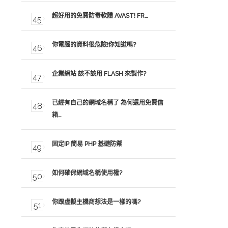
超好用的免費防毒軟體 AVAST! FR…
你電腦的資料很危險!你知道嗎?
企業網站 該不該用 FLASH 來製作?
已經有自己的網域名稱了 為何還用免費信
箱…
固定IP 簡易 PHP 基礎防禦
如何確保網域名稱使用權?
你跟虛擬主機商想法是一樣的嗎?