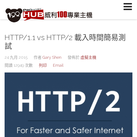
註冊/登入
或
註冊會員
信箱
HTTP/1.1 vs HTTP/2 載入時間簡易測
密碼
試
安全密鑰(已設定雙重認證才需輸入)
24 九月 2015
作者
Gary Shen
發佈於
虛擬主機
閱讀 12949 次數
列印
Email
加入會員
忘記您的密碼？