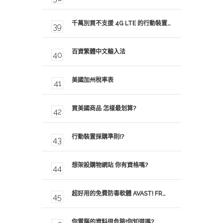
千萬別買不支援 4G LTE 的行動裝置…
百資繁體中文輸入法
美國加州稅率表
買美國商品 怎樣最划算?
行動裝置採購準則!?
想架設購物網站 你有資格嗎?
超好用的免費防毒軟體 AVAST! FR…
你電腦的資料很危險!你知道嗎?