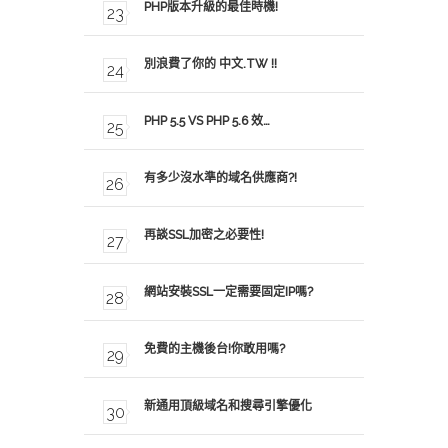
PHP版本升級的最佳時機!
別浪費了你的 中文.TW !!
PHP 5.5 VS PHP 5.6 效…
有多少沒水準的域名供應商?!
再談SSL加密之必要性!
網站安裝SSL一定需要固定IP嗎?
免費的主機後台!你敢用嗎?
新通用頂級域名和搜尋引擎優化