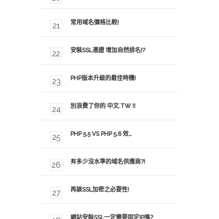
常用域名價格比較!
安裝SSL憑證 增加自然排名!?
PHP版本升級的最佳時機!
別浪費了你的 中文.TW !!
PHP 5.5 VS PHP 5.6 效…
有多少沒水準的域名供應商?!
再談SSL加密之必要性!
網站安裝SSL一定需要固定IP嗎?