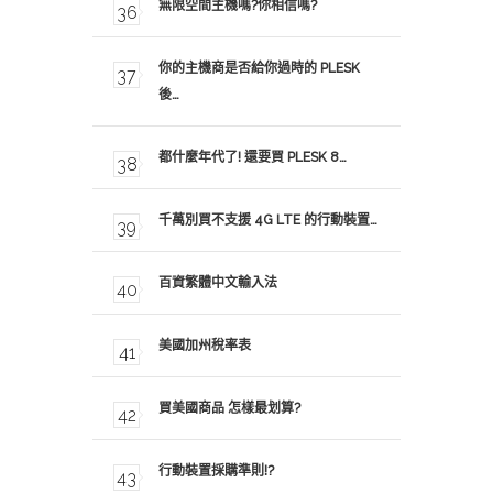
無限空間主機嗎?你相信嗎?
你的主機商是否給你過時的 PLESK
後…
都什麼年代了! 還要買 PLESK 8…
千萬別買不支援 4G LTE 的行動裝置…
百資繁體中文輸入法
美國加州稅率表
買美國商品 怎樣最划算?
行動裝置採購準則!?