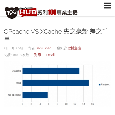
註冊/登入
或
註冊會員
信箱
OPcache VS XCache 失之毫釐 差之千
密碼
里
安全密鑰(已設定雙重認證才需輸入)
25 十月 2015
作者
Gary Shen
發佈於
虛擬主機
閱讀 16806 次數
列印
Email
加入會員
忘記您的密碼？