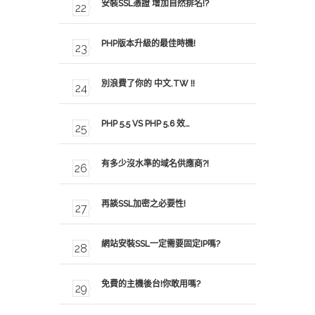
安裝SSL憑證 增加自然排名!?
PHP版本升級的最佳時機!
別浪費了你的 中文.TW !!
PHP 5.5 VS PHP 5.6 效…
有多少沒水準的域名供應商?!
再談SSL加密之必要性!
網站安裝SSL一定需要固定IP嗎?
免費的主機後台!你敢用嗎?