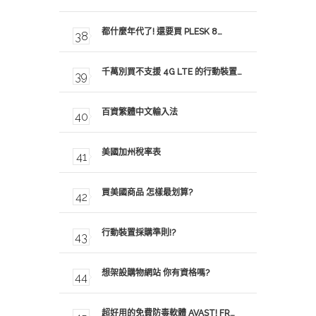
都什麼年代了! 還要買 PLESK 8…
千萬別買不支援 4G LTE 的行動裝置…
百資繁體中文輸入法
美國加州稅率表
買美國商品 怎樣最划算?
行動裝置採購準則!?
想架設購物網站 你有資格嗎?
超好用的免費防毒軟體 AVAST! FR…