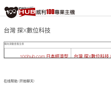
註冊/登入
或
註冊會員
信箱
台灣 探X數位科技
密碼
安全密鑰(已設定雙重認證才需輸入)
100hub.com 日本經濟型
台灣 探X數位科技 L
加入會員
忘記您的密碼？
1,588台幣 / 年繳&續費
4,000台幣
以下為主機 圖片下載測試 ...
以下為主機 圖片下
在线帮助 (开始聊天)
原始大小:5,157,329 位元組
原始大小:5,157,