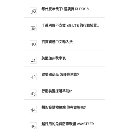
都什麼年代了! 還要買 PLESK 8…
千萬別買不支援 4G LTE 的行動裝置…
百資繁體中文輸入法
美國加州稅率表
買美國商品 怎樣最划算?
行動裝置採購準則!?
想架設購物網站 你有資格嗎?
超好用的免費防毒軟體 AVAST! FR…