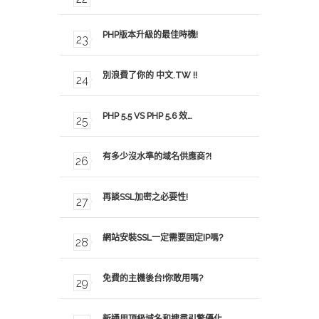
PHP版本升級的最佳時機!
別浪費了你的 中文.TW !!
PHP 5.5 VS PHP 5.6 效…
有多少沒水準的域名供應商?!
再談SSL加密之必要性!
網站安裝SSL一定需要固定IP嗎?
免費的主機後台!你敢用嗎?