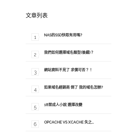
文章列表
NAS的SSD快取有用嗎?
我們如何選擇域名類型(後綴)？
網站資料不見了 求償可否？！
以下為主機 Ping 反應數值...
以下為主機 Ping 
如果域名經銷商 倒了 我的域名怎辦?
18禁成人小說 選擇改變
OPCACHE VS XCACHE 失之…