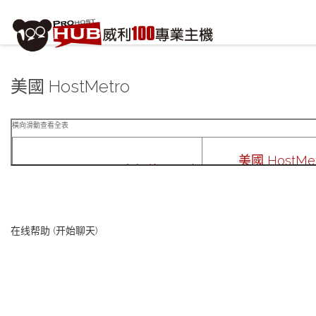
註冊/登入
或
註冊會員
信箱
美國 HostMetro
密碼
安全密鑰(已設定雙重認證才需輸入)
美國 HostM
加入會員
忘記您的密碼？
100hub.com 日本超值500型
53.4美金(約1,602
458台幣 / 年繳&續費
在线帮助 (开始聊天)
以下為主機 圖片下載測試 ...
以下為主機 圖片下
原始大小:5,157,329 位元組
原始大小:5,157,