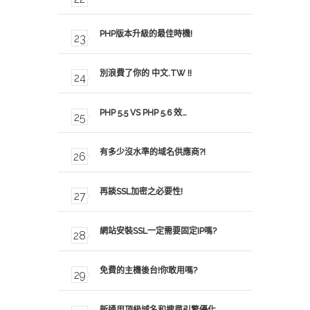
PHP版本升級的最佳時機!
別浪費了你的 中文.TW !!
PHP 5.5 VS PHP 5.6 效…
有多少沒水準的域名供應商?!
再談SSL加密之必要性!
網站安裝SSL一定需要固定IP嗎?
免費的主機後台!你敢用嗎?