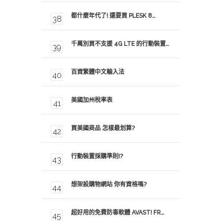
都什麼年代了! 還要買 PLESK 8…
千萬別買不支援 4G LTE 的行動裝置…
百資繁體中文輸入法
美國加州稅率表
買美國商品 怎樣最划算?
行動裝置採購準則!?
想架設購物網站 你有資格嗎?
超好用的免費防毒軟體 AVAST! FR…