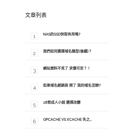
文章列表
NAS的SSD快取有用嗎?
我們如何選擇域名類型(後綴)？
網站資料不見了 求償可否？！
如果域名經銷商 倒了 我的域名怎辦?
以下為主機 Ping 反應數值...
以下為主機 Ping 
18禁成人小說 選擇改變
OPCACHE VS XCACHE 失之…