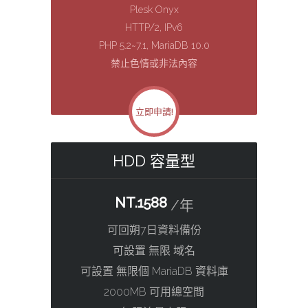
Plesk Onyx
HTTP/2, IPv6
PHP 5.2~7.1, MariaDB 10.0
禁止色情或非法內容
立即申請!
HDD 容量型
NT.1588
/年
可回朔7日資料備份
可設置 無限 域名
可設置 無限個 MariaDB 資料庫
2000MB 可用總空間