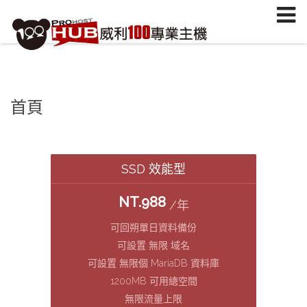
註冊/登入
或
註冊會員
信箱
密碼
首頁
安全密鑰(已設定雙重認證才需輸入)
加入會員
忘記您的密碼？
SSD 效能型
NT.988
/年
可回朔單日資料備份
可設置 無限 域名
可設置 無限個 MariaDB 資料庫
1200MB 可用總空間
無限流量上限