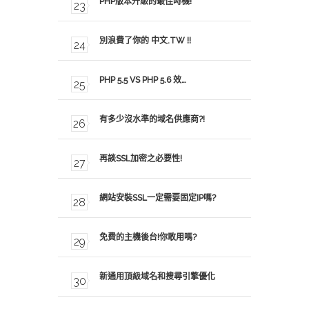
PHP版本升級的最佳時機!
別浪費了你的 中文.TW !!
PHP 5.5 VS PHP 5.6 效…
有多少沒水準的域名供應商?!
再談SSL加密之必要性!
網站安裝SSL一定需要固定IP嗎?
免費的主機後台!你敢用嗎?
新通用頂級域名和搜尋引擎優化