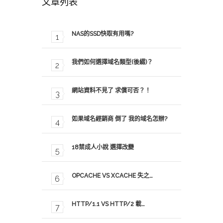
文章列表
NAS的SSD快取有用嗎?
我們如何選擇域名類型(後綴)？
網站資料不見了 求償可否？！
如果域名經銷商 倒了 我的域名怎辦?
18禁成人小說 選擇改變
OPCACHE VS XCACHE 失之…
HTTP/1.1 VS HTTP/2 載…