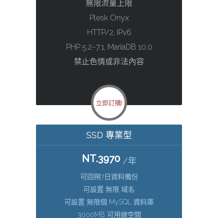
無限流量上限
Plesk Onyx
HTTP/2, IPv6
PHP 5.2~7.1, MariaDB 10.0
禁止色情或非法內容
立即訂購!
SSD 專業型
NT.3970
/年
可回朔7日資料備份
可設置 無限 域名
可設置 無限個 MySQL 資料庫
3000MB 可用總空間