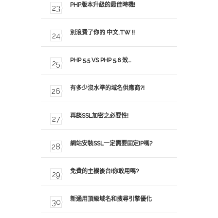
PHP版本升級的最佳時機!
別浪費了你的 中文.TW !!
PHP 5.5 VS PHP 5.6 效…
有多少沒水準的域名供應商?!
再談SSL加密之必要性!
網站安裝SSL一定需要固定IP嗎?
免費的主機後台!你敢用嗎?
新通用頂級域名和搜尋引擎優化