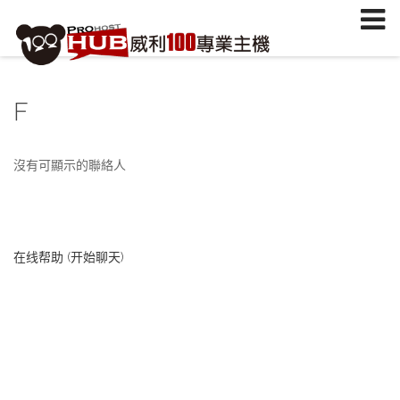
註冊/登入
或
註冊會員
信箱
F
密碼
安全密鑰(已設定雙重認證才需輸入)
沒有可顯示的聯絡人
加入會員
忘記您的密碼？
在线帮助 (开始聊天)