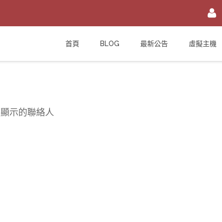
註冊/登入
首頁
BLOG
最新公告
虛擬主機
或
註冊會員
信箱
密碼
安全密鑰(已設定雙重認證才需輸入)
可顯示的聯絡人
加入會員
忘記您的密碼？