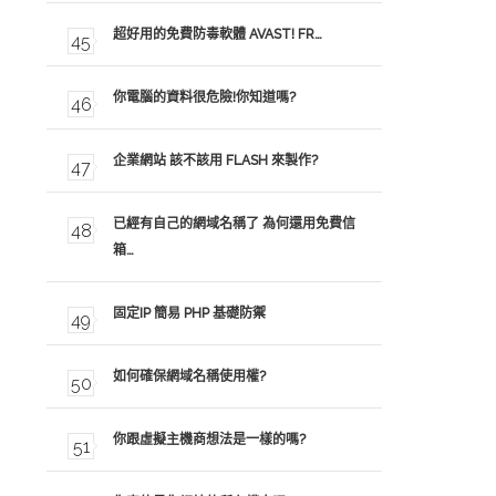
超好用的免費防毒軟體 AVAST! FR…
你電腦的資料很危險!你知道嗎?
企業網站 該不該用 FLASH 來製作?
已經有自己的網域名稱了 為何還用免費信
箱…
固定IP 簡易 PHP 基礎防禦
如何確保網域名稱使用權?
你跟虛擬主機商想法是一樣的嗎?