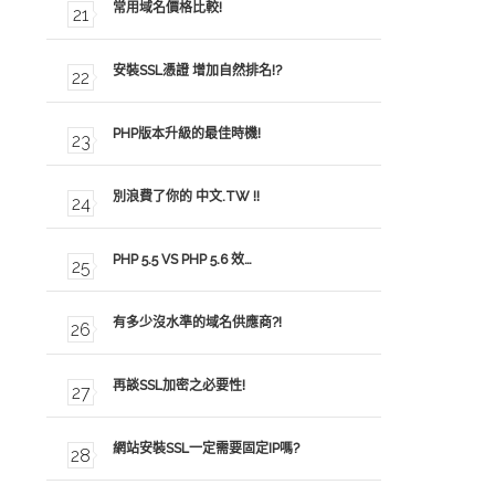
常用域名價格比較!
安裝SSL憑證 增加自然排名!?
PHP版本升級的最佳時機!
別浪費了你的 中文.TW !!
PHP 5.5 VS PHP 5.6 效…
有多少沒水準的域名供應商?!
再談SSL加密之必要性!
網站安裝SSL一定需要固定IP嗎?