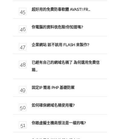
超好用的免費防毒軟體 AVAST! FR…
你電腦的資料很危險!你知道嗎?
企業網站 該不該用 FLASH 來製作?
已經有自己的網域名稱了 為何還用免費信
箱…
固定IP 簡易 PHP 基礎防禦
如何確保網域名稱使用權?
你跟虛擬主機商想法是一樣的嗎?