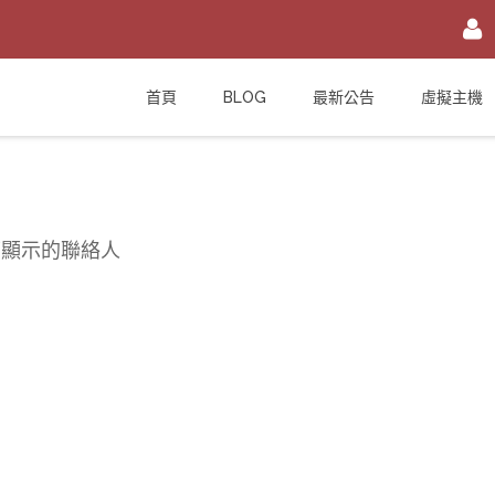
註冊/登入
首頁
BLOG
最新公告
虛擬主機
或
註冊會員
信箱
密碼
安全密鑰(已設定雙重認證才需輸入)
可顯示的聯絡人
加入會員
忘記您的密碼？