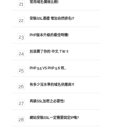
常用域名價格比較!
安裝SSL憑證 增加自然排名!?
PHP版本升級的最佳時機!
別浪費了你的 中文.TW !!
PHP 5.5 VS PHP 5.6 效…
有多少沒水準的域名供應商?!
再談SSL加密之必要性!
網站安裝SSL一定需要固定IP嗎?