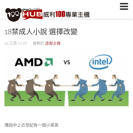
註冊/登入
或
註冊會員
信箱
18禁成人小說 選擇改變
密碼
15 三月 2016
發佈於
虛擬主機
安全密鑰(已設定雙重認證才需輸入)
加入會員
忘記您的密碼？
傳說中上古世紀有一個小弟弟 ...