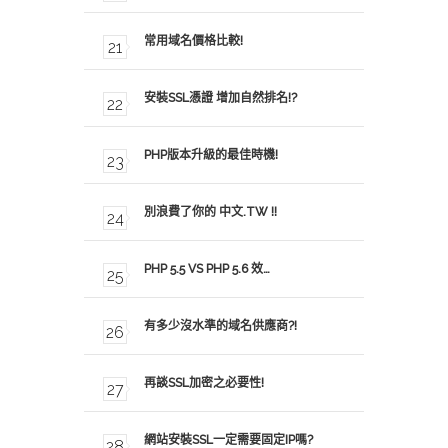
常用域名價格比較!
安裝SSL憑證 增加自然排名!?
PHP版本升級的最佳時機!
別浪費了你的 中文.TW !!
PHP 5.5 VS PHP 5.6 效…
有多少沒水準的域名供應商?!
再談SSL加密之必要性!
網站安裝SSL一定需要固定IP嗎?