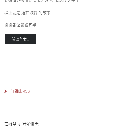
此邏輯亦適用於 Linux 與 Windows 之爭！
以上就是 選擇改變 的故事
謝謝各位閱讀完畢
閱讀全文...
訂閱此 RSS
在线帮助 (开始聊天)