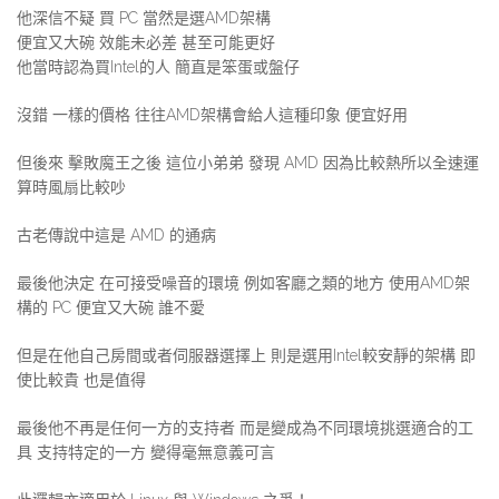
他深信不疑 買 PC 當然是選AMD架構
便宜又大碗 效能未必差 甚至可能更好
他當時認為買Intel的人 簡直是笨蛋或盤仔
沒錯 一樣的價格 往往AMD架構會給人這種印象 便宜好用
但後來 擊敗魔王之後 這位小弟弟 發現 AMD 因為比較熱所以全速運
算時風扇比較吵
古老傳說中這是 AMD 的通病
最後他決定 在可接受噪音的環境 例如客廳之類的地方 使用AMD架
構的 PC 便宜又大碗 誰不愛
但是在他自己房間或者伺服器選擇上 則是選用Intel較安靜的架構 即
使比較貴 也是值得
最後他不再是任何一方的支持者 而是變成為不同環境挑選適合的工
具 支持特定的一方 變得毫無意義可言