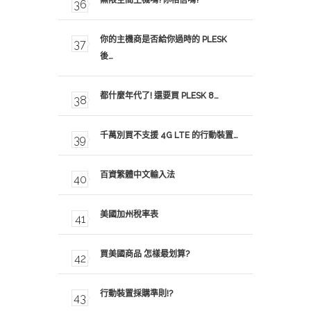
無限空間主機嗎?你相信嗎?
你的主機商是否給你過時的 PLESK
後…
都什麼年代了! 還要買 PLESK 8…
千萬別買不支援 4G LTE 的行動裝置…
百資繁體中文輸入法
美國加州稅率表
買美國商品 怎樣最划算?
行動裝置採購準則!?