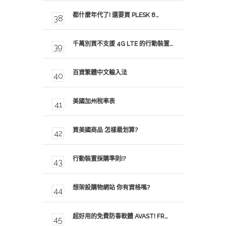
都什麼年代了! 還要買 PLESK 8…
千萬別買不支援 4G LTE 的行動裝置…
百資繁體中文輸入法
美國加州稅率表
買美國商品 怎樣最划算?
行動裝置採購準則!?
想架設購物網站 你有資格嗎?
超好用的免費防毒軟體 AVAST! FR…