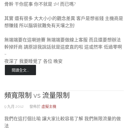
骨幹 干你屁事 你不就是 1M 而已嗎?
其實 還有很多 大大小小的觀念差異 客戶是想省錢 主機商是
想賺錢 所以腦袋就難免有天壤之別!
無端端要在這喇迪賽 無端端要做線上客服 而且還要想辦法
幹掉奸商 請原諒我說話就是這麼直的啦 這或然率 低過零啊
~
夜深了 我要睡覺了 各位 晚安
閱讀全文...
頻寬限制 vs 流量限制
9 九月 2012
發佈於
虛擬主機
我們在這打個比喻 讓大家比較容易了解 我們無限流量的做
法