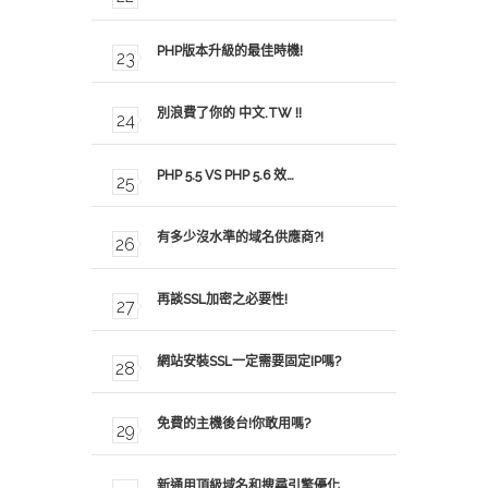
PHP版本升級的最佳時機!
別浪費了你的 中文.TW !!
PHP 5.5 VS PHP 5.6 效…
有多少沒水準的域名供應商?!
再談SSL加密之必要性!
網站安裝SSL一定需要固定IP嗎?
免費的主機後台!你敢用嗎?
新通用頂級域名和搜尋引擎優化