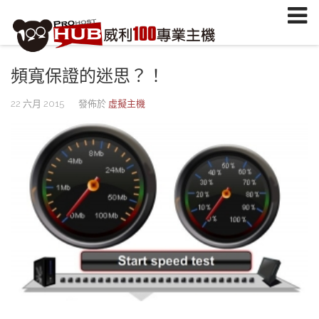
註冊/登入
或
註冊會員
信箱
頻寬保證的迷思？！
密碼
22 六月 2015
發佈於
虛擬主機
安全密鑰(已設定雙重認證才需輸入)
加入會員
忘記您的密碼？