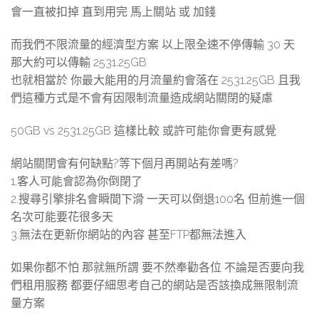
會一直被扣掉 直到用完 馬上關站 或 加錢
而我們不限流量的經濟型方案 以上限全速不停傳輸 30 天
那大約可以傳輸 2531.25GB
也就相當於 你最大能用的月流量約會落在 2531.25GB 且我
們這種方式是不會有因限制流量造成網站關閉的疑慮
50GB vs 2531.25GB 這樣比較 或許可能你會更有感覺
網站關閉會有何缺點?等下個月再開站有差嗎?
1.客人可能會認為你倒閉了
2.搜尋引擎排名會瞬間下滑 一天可以倒退100名 但前進一個
名次可能要花很多天
3.無法在更新你網站的內容 甚至FTP都無法進入
如果你都不怕 那就無所謂 要不然奉勸各位 不論是否要向我
們租用服務 都要仔細思考自己的網站是否該換成無限制流
量方案