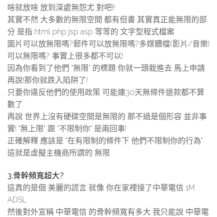
啥就放啥 放到深處無怨尤 對吧!!
其實不然 大多數的無限空間 都有但書 其實真正能無限的部
分 是指 html php jsp asp 等等的 文字型程式檔案
圖片可以放無限嗎?郵件可以放無限嗎?多媒體檔(影片/音樂)
可以無限嗎? 事實上很多都不可以!
因為你看到了他們 "無限" 的標題 你就一頭栽進去 馬上申請
再說!那你就跌入陷阱了!
只要你違反他們的使用政策 可能連30天無條件退款都不算
數了
再說 世界上沒有硬碟空間是無限的 那不過是個形容 並非事
實! "無上限" 跟 "不限制你" 是兩回事!
正確解釋 應該是 "在有限制的條件下 他們不限制你的行為"
這就是虛擬主機商所謂的 無限
3.骨幹頻寬超大?
這真的是個 美麗的謊言 就像 你在家裡接了中華電信 1M
ADSL
然後對外宣稱 中華電信 的骨幹頻寬有多大 我只能說 中華電