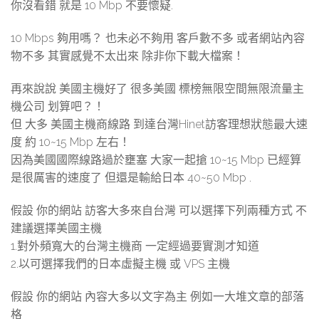
你沒看錯 就是 10 Mbp 不要懷疑.
10 Mbps 夠用嗎？ 也未必不夠用 客戶數不多 或者網站內容
物不多 其實感覺不太出來 除非你下載大檔案！
再來說說 美國主機好了 很多美國 標榜無限空間無限流量主
機公司 划算吧？！
但 大多 美國主機商線路 到達台灣Hinet訪客理想狀態最大速
度 約 10~15 Mbp 左右！
因為美國國際線路過於壅塞 大家一起搶 10~15 Mbp 已經算
是很厲害的速度了 但還是輸給日本 40~50 Mbp .
假設 你的網站 訪客大多來自台灣 可以選擇下列兩種方式 不
建議選擇美國主機
1.對外頻寬大的台灣主機商 一定經過要實測才知道
2.以可選擇我們的日本虛擬主機 或 VPS 主機
假設 你的網站 內容大多以文字為主 例如一大堆文章的部落
格