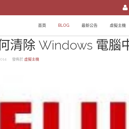
註冊/登入
首頁
BLOG
最新公告
虛擬主機
或
註冊會員
何清除 Windows 電腦
信箱
密碼
安全密鑰(已設定雙重認證才需輸入)
014
發佈於
虛擬主機
加入會員
忘記您的密碼？