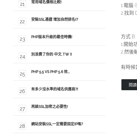
常用域名價格比較!
1.電腦 
2.找到 
安裝SSL憑證 增加自然排名!?
方式 B
PHP版本升級的最佳時機!
1.開始
2.然後輸
別浪費了你的 中文.TW !!
有時候
PHP 5.5 VS PHP 5.6 效…
閱讀全
有多少沒水準的域名供應商?!
再談SSL加密之必要性!
網站安裝SSL一定需要固定IP嗎?