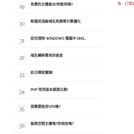
訂閱此
免費的主機後台!你敢用嗎?
新通用頂級域名和搜尋引擎優化
如何清除 WINDOWS 電腦中 DNS…
域名轉移費用的迷思
近日瞎說實錄!
PHP 常用版本速度比較!
我需要租用VPS嗎?
無限空間主機嗎?你相信嗎?