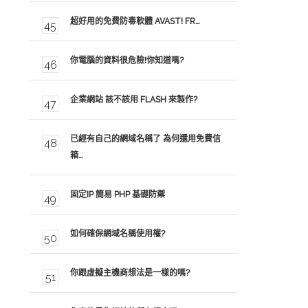
超好用的免費防毒軟體 AVAST! FR…
你電腦的資料很危險!你知道嗎?
企業網站 該不該用 FLASH 來製作?
已經有自己的網域名稱了 為何還用免費信
箱…
固定IP 簡易 PHP 基礎防禦
如何確保網域名稱使用權?
你跟虛擬主機商想法是一樣的嗎?