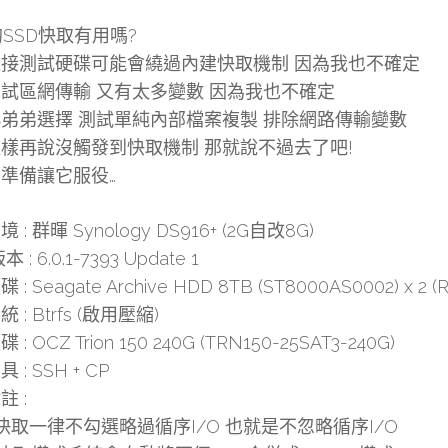
的SSD快取有用嗎?
接測試硬碟可能會繞過內建快取機制 因為我也不確定
試區網傳輸 又有太多變數 因為我也不確定
弟弟選擇 測試單純內部檔案複製 排除網路傳輸變數
樣再說沒觸發到快取機制 那就說不過去了吧!
準備讓它服役…
 : 群暉 Synology DS916+ (2G自改8G)
 : 6.0.1-7393 Update 1
: Seagate Archive HDD 8TB (ST8000AS0002) x 2 (
 : Btrfs (啟用壓縮)
: OCZ Trion 150 240G (TRN150-25SAT3-240G)
 : SSH + CP
註 :
SD快取一律不勾選略過循序I/O 也就是不忽略循序I/O