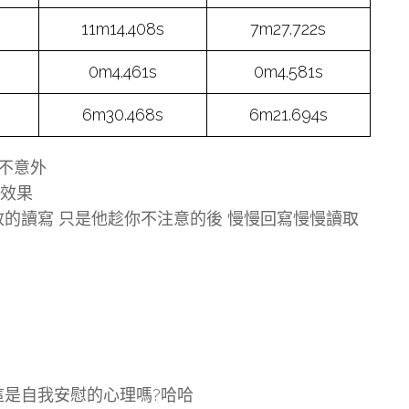
11m14.408s
7m27.722s
0m4.461s
0m4.581s
6m30.468s
6m21.694s
皆不意外
速效果
放的讀寫 只是他趁你不注意的後 慢慢回寫慢慢讀取
這是自我安慰的心理嗎?哈哈