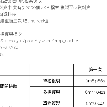
清除記憶體中的檔案快取
資料夾中 共有512000個 4KB 檔案 複製至s4資料夾
除s4資料夾
重複三次 取time real值
多檔複製指令
&& echo 3 > /proc/sys/vm/drop_caches
p -a s2 s4
s4
第一次
單檔複製
0m8.986s
關閉快取
多檔複製
8m44.042s
單檔複製
0m7.064s