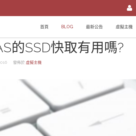
註冊/登入
首頁
BLOG
最新公告
虛擬主機
或
註冊會員
AS的SSD快取有用嗎?
信箱
密碼
安全密鑰(已設定雙重認證才需輸入)
2016
發佈於
虛擬主機
加入會員
忘記您的密碼？