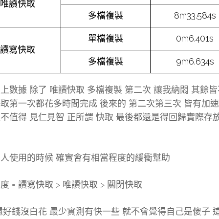
唯讀快取
多檔複製
8m33.584s
單檔複製
0m6.401s
讀寫快取
多檔複製
9m6.634s
上數據 除了 唯讀快取 多檔複製 第二次 讓我納悶 其餘
取第一次都花多時間完成 後來的 第二次第三次 皆有加
不值得 見仁見智 正所謂 快取 最後都還是得回歸實際存
人使用的時候 確實會有相當程度的緩衝幫助
度 = 讀寫快取 > 唯讀快取 > 關閉快取
還好錢沒白花 最少實測有快一些 就不會覺得自己是傻子 