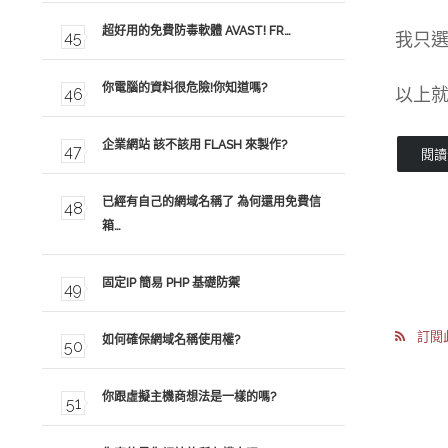
超好用的免費防毒軟體 AVAST! FR…
我只選
你電腦的資料很危險!你知道嗎?
以上就
企業網站 該不該用 FLASH 來製作?
閱讀全
已經有自己的網域名稱了 為何還用免費信
箱…
固定IP 簡易 PHP 基礎防禦
訂閱此
如何確保網域名稱使用權?
你跟虛擬主機商想法是一樣的嗎?