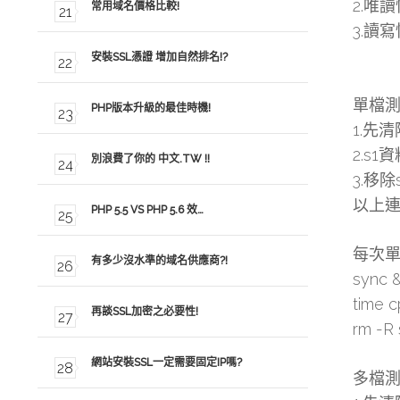
2.唯
常用域名價格比較!
3.讀
安裝SSL憑證 增加自然排名!?
單檔
PHP版本升級的最佳時機!
1.先
2.s1
別浪費了你的 中文.TW !!
3.移
以上連續
PHP 5.5 VS PHP 5.6 效…
每次
有多少沒水準的域名供應商?!
sync 
time c
再談SSL加密之必要性!
rm -R 
網站安裝SSL一定需要固定IP嗎?
多檔