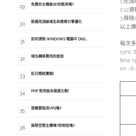
1.先
免費的主機後台!你敢用嗎?
2.s2
3.移
新通用頂級域名和搜尋引擎優化
以上連續
如何清除 WINDOWS 電腦中 DNS…
每次
sync 
域名轉移費用的迷思
time c
rm -R 
近日瞎說實錄!
PHP 常用版本速度比較!
我需要租用VPS嗎?
無限空間主機嗎?你相信嗎?