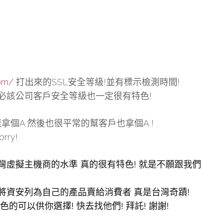
!
com/
打出來的SSL安全等級!並有標示檢測時間!
必該公司客戶安全等級也一定很有特色!
拿個A 然後也很平常的幫客戶也拿個A !
ry!
灣虛擬主機商的水準 真的很有特色! 就是不願跟我們
將資安列為自己的產品賣給消費者 真是台灣奇蹟!
可以供你選擇! 快去找他們! 拜託! 謝謝!