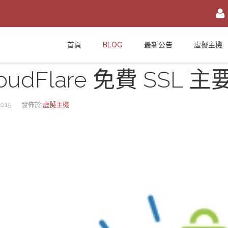
註冊/登入
首頁
BLOG
最新公告
虛擬主機
或
註冊會員
oudFlare 免費 SSL 
信箱
密碼
安全密鑰(已設定雙重認證才需輸入)
015
發佈於
虛擬主機
加入會員
忘記您的密碼？