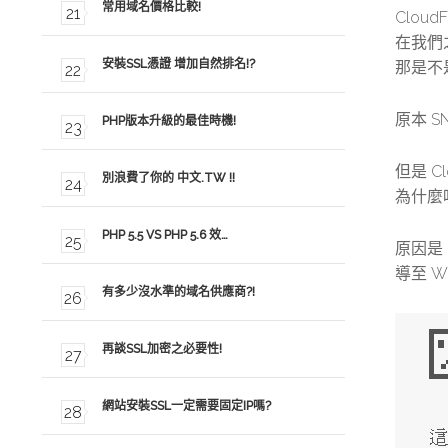
常用域名價格比較!
Cloud
在我們
安裝SSL憑證 增加自然排名!?
那是不是使
原本 S
PHP版本升級的最佳時機!
但是
C
別浪費了你的 中文.TW !!
為什麼呢
PHP 5.5 VS PHP 5.6 效…
原因是 C
導至 W
有多少沒水準的域名供應商?!
再談SSL加密之必要性!
網站安裝SSL一定需要固定IP嗎?