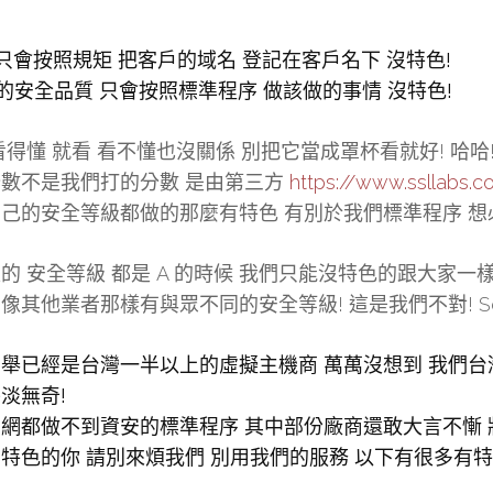
們只會按照規矩 把客戶的域名 登記在客戶名下 沒特色!
們的安全品質 只會按照標準程序 做該做的事情 沒特色!
看得懂 就看 看不懂也沒關係 別把它當成罩杯看就好! 哈哈
數不是我們打的分數 是由第三方
https://www.ssllabs.
己的安全等級都做的那麼有特色 有別於我們標準程序 想
的 安全等級 都是 A 的時候 我們只能沒特色的跟大家一樣
像其他業者那樣有與眾不同的安全等級! 這是我們不對! Sor
舉已經是台灣一半以上的虛擬主機商 萬萬沒想到 我們台
淡無奇!
網都做不到資安的標準程序 其中部份廠商還敢大言不慚 
特色的你 請別來煩我們 別用我們的服務 以下有很多有特色的