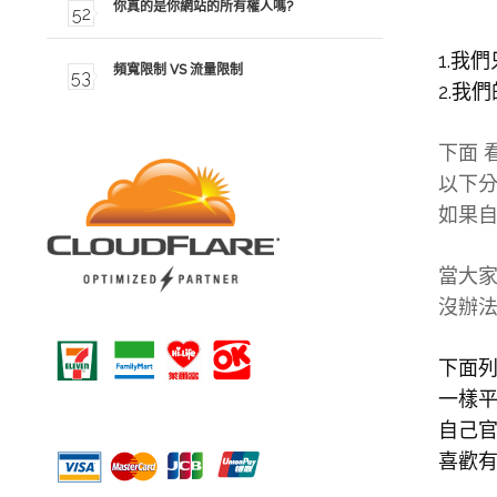
你真的是你網站的所有權人嗎?
1.我
頻寬限制 VS 流量限制
2.我
下面 
以下分
如果自
當大家
沒辦法
下面列
一樣平
自己官
喜歡有