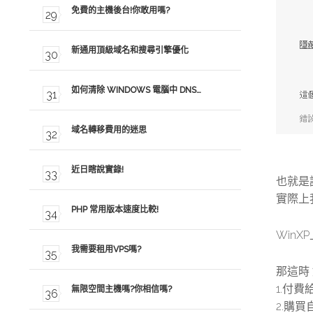
免費的主機後台!你敢用嗎?
新通用頂級域名和搜尋引擎優化
如何清除 WINDOWS 電腦中 DNS…
域名轉移費用的迷思
近日瞎說實錄!
也就是
實際上我
PHP 常用版本速度比較!
WinXP
我需要租用VPS嗎?
那這時
1.付費給
無限空間主機嗎?你相信嗎?
2.購買