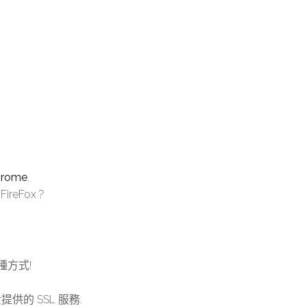
hrome
.
eFox ?
種方式!
供的 SSL 服務.