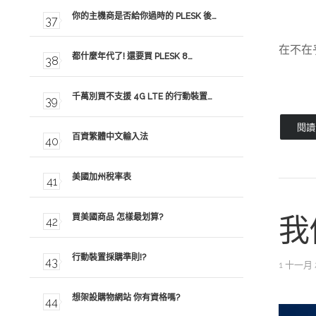
你的主機商是否給你過時的 PLESK 後…
在不在乎
都什麼年代了! 還要買 PLESK 8…
千萬別買不支援 4G LTE 的行動裝置…
閱讀全
百資繁體中文輸入法
美國加州稅率表
買美國商品 怎樣最划算?
我
行動裝置採購準則!?
1 十一月 
想架設購物網站 你有資格嗎?