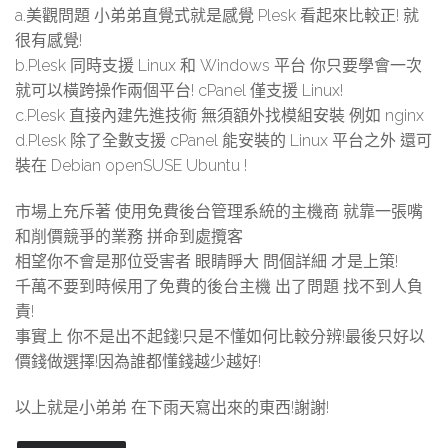
a.美觀問題 小弟弟直覺式就是感覺 Plesk 看起來比較正! 就
很有感覺!
b.Plesk 同時支援 Linux 和 Windows 平台 你只要學會一次
就可以橫跨操作兩個平台! cPanel 僅支援 Linux!
c.Plesk 直接內建先進技術 無須額外找模組安裝 例如 nginx
d.Plesk 除了全數支援 cPanel 能安裝的 Linux 平台之外 還可
裝在 Debian openSUSE Ubuntu !
市場上充斥著 使用免費後台管理系統的主機商 就靠一張嘴
和削價競爭的業務 拼命到處攬客
相望你不會是那位受害者 眼睛睜大 問個詳細 才是上策!
千萬不要到時候用了免費的後台主機 出了問題 找不到人負
責!
事實上 你不是出不起錢!只是不懂如何比較分辨!最後只好以
價錢做選擇!因為誰都懂錢越少越好!
以上就是小弟弟 在下雨天寫出來的東西!謝謝!