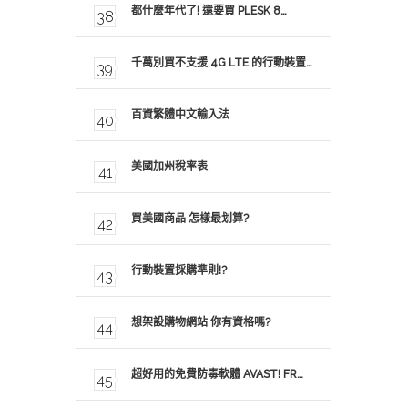
都什麼年代了! 還要買 PLESK 8…
千萬別買不支援 4G LTE 的行動裝置…
百資繁體中文輸入法
美國加州稅率表
買美國商品 怎樣最划算?
行動裝置採購準則!?
想架設購物網站 你有資格嗎?
超好用的免費防毒軟體 AVAST! FR…