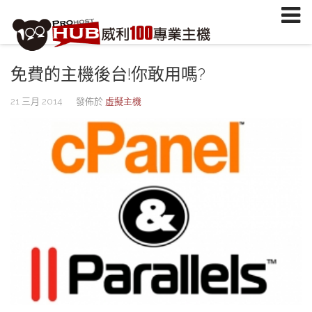
註冊/登入
或
註冊會員
信箱
免費的主機後台!你敢用嗎?
密碼
21 三月 2014
發佈於
虛擬主機
安全密鑰(已設定雙重認證才需輸入)
加入會員
忘記您的密碼？