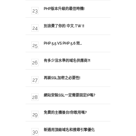
PHP版本升級的最佳時機!
別浪費了你的 中文.TW !!
PHP 5.5 VS PHP 5.6 效…
有多少沒水準的域名供應商?!
再談SSL加密之必要性!
網站安裝SSL一定需要固定IP嗎?
免費的主機後台!你敢用嗎?
新通用頂級域名和搜尋引擎優化