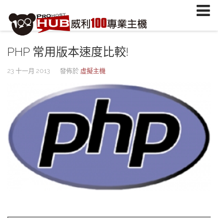
註冊/登入
或
註冊會員
信箱
PHP 常用版本速度比較!
密碼
23 十一月 2013
發佈於
虛擬主機
安全密鑰(已設定雙重認證才需輸入)
加入會員
忘記您的密碼？