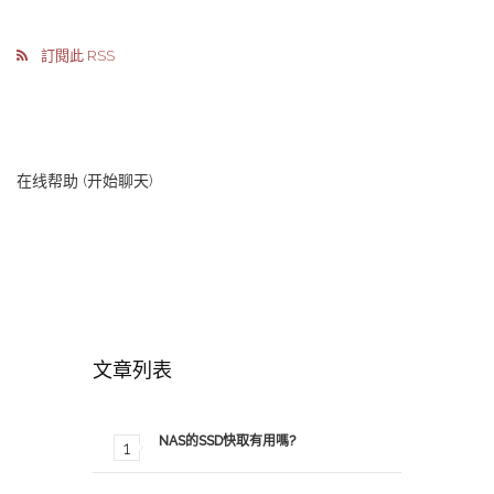
結果...
結果...
訂閱此 RSS
在线帮助 (开始聊天)
文章列表
以下為 PHP 5.6 CPU 即時測試
以下為 PHP 7.0 
NAS的SSD快取有用嗎?
結果...
結果...