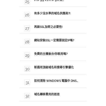
PHP 5.5 VS PHP 5.6 效…
有多少沒水準的域名供應商?!
再談SSL加密之必要性!
網站安裝SSL一定需要固定IP嗎?
免費的主機後台!你敢用嗎?
新通用頂級域名和搜尋引擎優化
如何清除 WINDOWS 電腦中 DNS…
域名轉移費用的迷思