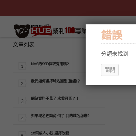
錯誤
文章列表
分類未找到
NAS的SSD快取有用嗎?
關閉
我們如何選擇域名類型(後綴)？
網站資料不見了 求償可否？！
如果域名經銷商 倒了 我的域名怎辦?
18禁成人小說 選擇改變