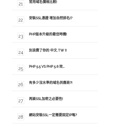
常用域名價格比較!
安裝SSL憑證 增加自然排名!?
PHP版本升級的最佳時機!
別浪費了你的 中文.TW !!
PHP 5.5 VS PHP 5.6 效…
有多少沒水準的域名供應商?!
再談SSL加密之必要性!
網站安裝SSL一定需要固定IP嗎?