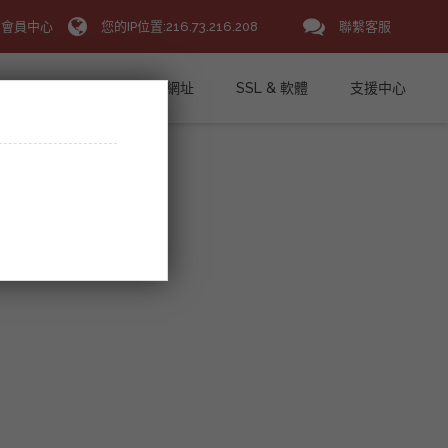
會員中心
您的IP位置:216.73.216.208
聯繫客服
VPS主機
域名/網址
SSL & 軟體
支援中心