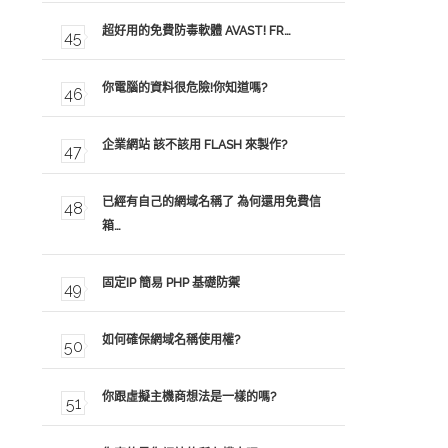
超好用的免費防毒軟體 AVAST! FR…
你電腦的資料很危險!你知道嗎?
企業網站 該不該用 FLASH 來製作?
已經有自己的網域名稱了 為何還用免費信
箱…
固定IP 簡易 PHP 基礎防禦
如何確保網域名稱使用權?
你跟虛擬主機商想法是一樣的嗎?