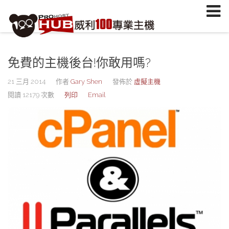
註冊/登入
或
註冊會員
信箱
免費的主機後台!你敢用嗎?
密碼
安全密鑰(已設定雙重認證才需輸入)
21 三月 2014
作者
Gary Shen
發佈於
虛擬主機
閱讀 12179 次數
列印
Email
加入會員
忘記您的密碼？