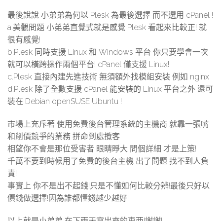
最後說說 小弟弟為何以 Plesk 為最後選擇 而不選用 cPanel !
a.美觀問題 小弟弟直覺式就是感覺 Plesk 看起來比較正! 就
很有感覺!
b.Plesk 同時支援 Linux 和 Windows 平台 你只要學會一次
就可以橫跨操作兩個平台! cPanel 僅支援 Linux!
c.Plesk 直接內建先進技術 無須額外找模組安裝 例如 nginx
d.Plesk 除了全數支援 cPanel 能安裝的 Linux 平台之外 還可
裝在 Debian openSUSE Ubuntu !
市場上充斥著 使用免費後台管理系統的主機商 就靠一張嘴
和削價競爭的業務 拼命到處攬客
相望你不會是那位受害者 眼睛睜大 問個詳細 才是上策!
千萬不要到時候用了免費的後台主機 出了問題 找不到人負
責!
事實上 你不是出不起錢!只是不懂如何比較分辨!最後只好以
價錢做選擇!因為誰都懂錢越少越好!
以上就是小弟弟 在下雨天寫出來的東西!謝謝!