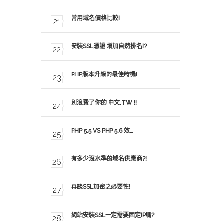
常用域名價格比較!
安裝SSL憑證 增加自然排名!?
PHP版本升級的最佳時機!
別浪費了你的 中文.TW !!
PHP 5.5 VS PHP 5.6 效…
有多少沒水準的域名供應商?!
再談SSL加密之必要性!
網站安裝SSL一定需要固定IP嗎?