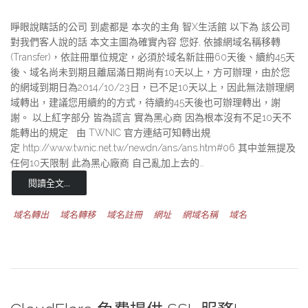
睜眼說瞎話的公司 到處都是 本次的主角 智X生活館 以下為 該公司
對我們客人說的話 本文主圖為確實內容 您好, 依據網域名稱移轉
(Transfer)，依註冊單位規定，必須於域名新註冊60天後、續約45天
後、域名尚未到期且離屆滿日期尚有10天以上，方可辦理，由於您
的網域到期日為2014/10/23日，已不足10天以上，因此無法辦理網
域轉出，建議您用續約的方式，待續約45天後也可辦理轉出，謝
謝。 以上紅字部分 皆為謊言 實為黑心商 因為根本沒有不足10天不
能轉出的規定 由 TWNIC 官方連結可知轉出規
定 http://www.twnic.net.tw/newdn/ans/ans.htm#06 其中並無提及
任何10天限制 此為黑心廠商 自己亂加上去的…
閱讀全文...
域名轉出
域名轉移
域名註冊
網址
網域名稱
域名