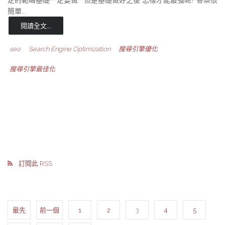
定的範疇基礎一定要做 但是基礎做好之後 怎樣才能最強呢? 答案很
簡單…
閱讀全文...
seo
Search Engine Optimization
搜尋引擎優化
搜尋引擎最佳化
訂閱此 RSS
最先
前一個
1
2
3
4
5