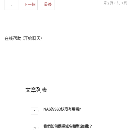
第 3 頁，共 8 頁
…
下一個
最後
在线帮助 (开始聊天)
文章列表
NAS的SSD快取有用嗎?
我們如何選擇域名類型(後綴)？