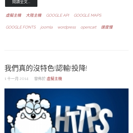
閱讀全文...
虛擬主機
大陸主機
GOOGLE API
GOOGLE MAPS
GOOGLE FONTS
joomla
wordpress
opencart
速度慢
我們真的沒特色!認輸!投降!
1 十一月 2014
發佈於
虛擬主機