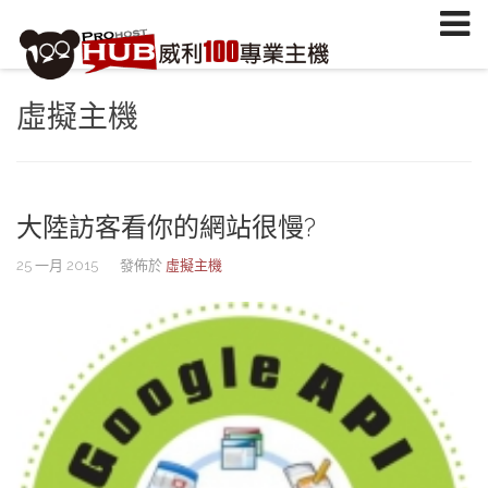
註冊/登入
或
註冊會員
信箱
虛擬主機
密碼
安全密鑰(已設定雙重認證才需輸入)
大陸訪客看你的網站很慢?
加入會員
忘記您的密碼？
25 一月 2015
發佈於
虛擬主機