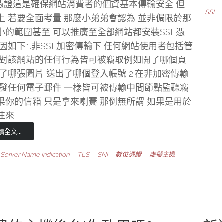
L憑證這是確保網站消費者的個資基本傳輸安全 但
SSL
上 若要全面考量 那麼小弟弟會認為 並非侷限於那
小的範圍甚至 可以推廣至全部網站都安裝SSL憑
原因如下1.非SSL加密傳輸下 任何網站使用者包括管
 對該網站的任何行為皆可被竊取例如開了哪個頁
看了哪張圖片 送出了哪個登入帳號 2.在非加密傳輸
收發任何電子郵件 一樣皆可被傳輸中間節點監聽竊
果你的信箱 只是拿來喇賽 那倒無所謂 如果是用於
往來…
讀全文...
Server Name Indication
TLS
SNI
數位憑證
虛擬主機