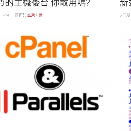
費的主機後台!你敢用嗎?
新
 2014
發佈於
虛擬主機
5 三月 