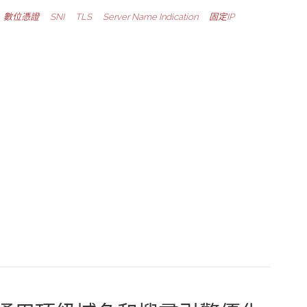
數位憑證
SNI
TLS
Server Name Indication
固定IP