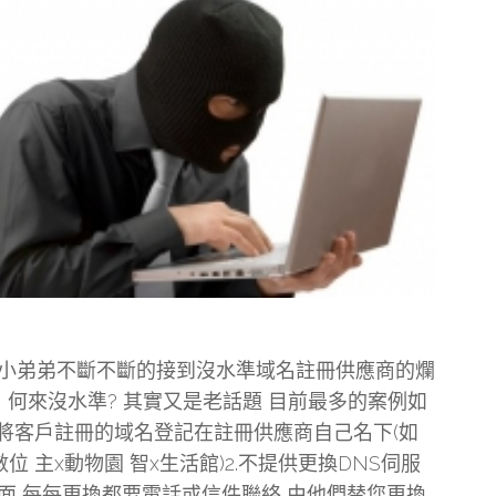
小弟弟不斷不斷的接到沒水準域名註冊供應商的爛
! 何來沒水準? 其實又是老話題 目前最多的案例如
1.將客戶註冊的域名登記在註冊供應商自己名下(如
數位 主x動物園 智x生活館)2.不提供更換DNS伺服
面 每每更換都要電話或信件聯絡 由他們替您更換