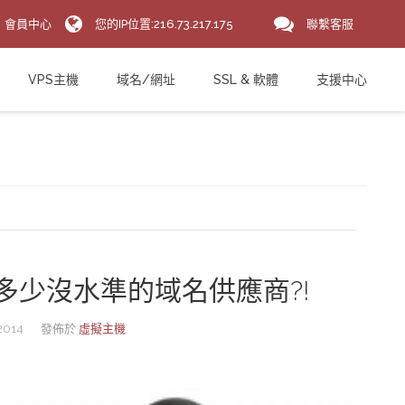
會員中心
您的IP位置:216.73.217.175
聯繫客服
VPS主機
域名/網址
SSL & 軟體
支援中心
多少沒水準的域名供應商?!
2014
發佈於
虛擬主機