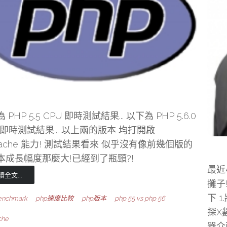
 PHP 5.5 CPU 即時測試結果... 以下為 PHP 5.6.0
 即時測試結果... 以上兩的版本 均打開啟
Cache 能力! 測試結果看來 似乎沒有像前幾個版的
本成長幅度那麼大!已經到了瓶頸?!
最近
讀全文...
攤子
下 
enchmark
php速度比較
php版本
php 55 vs php 56
探X
che
器介