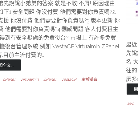
弟先說說小弟弟的答案 就是不敢!不屑! 原因理由
如下1.安全問題 你沒付費 他們需要對你負責嗎?2.
支援 你沒付費 他們需要對你負責嗎?3.版本更新 你
費 他們需要對你負責嗎?4.觀感問題 客人付費租主
卻得到有安全疑慮的免費後台? 市場上 有許多免費
最近
機後台管理系統 例如 VestaCP Virtualmin ZPanel
先說
 等等.目前主流付費的…
名 大
讀全文...
往的
麼多
cPanel
Virtualmin
ZPanel
VestaCP
主機後台
閱
seo