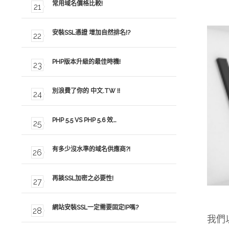
常用域名價格比較!
安裝SSL憑證 增加自然排名!?
PHP版本升級的最佳時機!
別浪費了你的 中文.TW !!
PHP 5.5 VS PHP 5.6 效…
有多少沒水準的域名供應商?!
再談SSL加密之必要性!
網站安裝SSL一定需要固定IP嗎?
我們