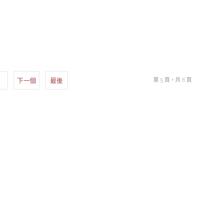
下一個
最後
第 5 頁，共 8 頁