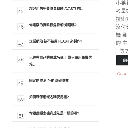
小弟
超好用的免費防毒軟體 AVAST! FR…
考量
技術
你電腦的資料很危險!你知道嗎?
沒付
機 
企業網站 該不該用 FLASH 來製作?
的 主
...
已經有自己的網域名稱了 為何還用免費信
閱
箱…
Plesk
固定IP 簡易 PHP 基礎防禦
如何確保網域名稱使用權?
你跟虛擬主機商想法是一樣的嗎?