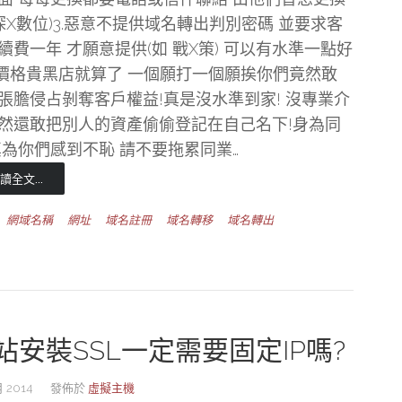
 探X數位)3.惡意不提供域名轉出判別密碼 並要求客
續費一年 才願意提供(如 戰X策) 可以有水準一點好
 價格貴黑店就算了 一個願打一個願挨你們竟然敢
張膽侵占剝奪客戶權益!真是沒水準到家! 沒專業介
然還敢把別人的資產偷偷登記在自己名下!身為同
真為你們感到不恥 請不要拖累同業…
讀全文...
網域名稱
網址
域名註冊
域名轉移
域名轉出
站安裝SSL一定需要固定IP嗎?
 2014
發佈於
虛擬主機