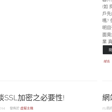
(如
戶先
嗎?
明目
面竟
業 
閱
域名
談SSL加密之必要性!
網
014
發佈於
虛擬主機
25 四月