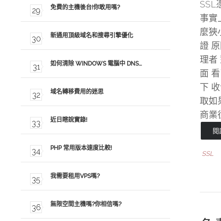
SS
免費的主機後台!你敢用嗎?
事實
麼狹
新通用頂級域名和搜尋引擎優化
證 
理者
如何清除 WINDOWS 電腦中 DNS…
面 
下 
域名轉移費用的迷思
取如
商業
近日瞎說實錄!
閱
PHP 常用版本速度比較!
SSL
我需要租用VPS嗎?
無限空間主機嗎?你相信嗎?