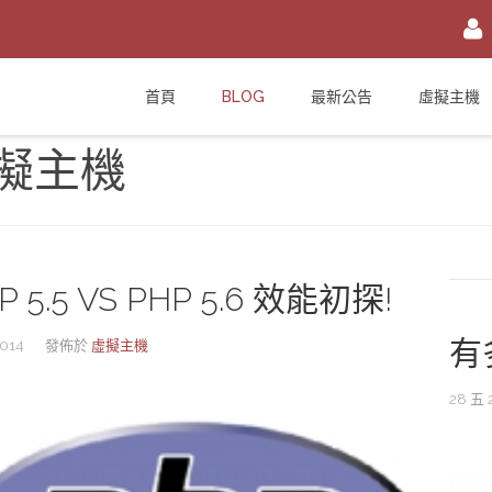
註冊/登入
首頁
BLOG
最新公告
虛擬主機
或
註冊會員
擬主機
信箱
密碼
安全密鑰(已設定雙重認證才需輸入)
加入會員
P 5.5 VS PHP 5.6 效能初探!
忘記您的密碼？
有
014
發佈於
虛擬主機
28 五 